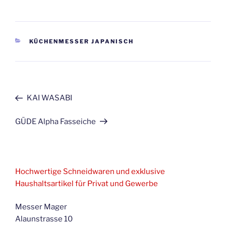
KATEGORIEN
KÜCHENMESSER JAPANISCH
Beitragsnavigation
Vorheriger
KAI WASABI
Beitrag
Nächster
GÜDE Alpha Fasseiche
Beitrag
Hochwertige Schneidwaren und exklusive
Haushaltsartikel für Privat und Gewerbe
Messer Mager
Alaunstrasse 10